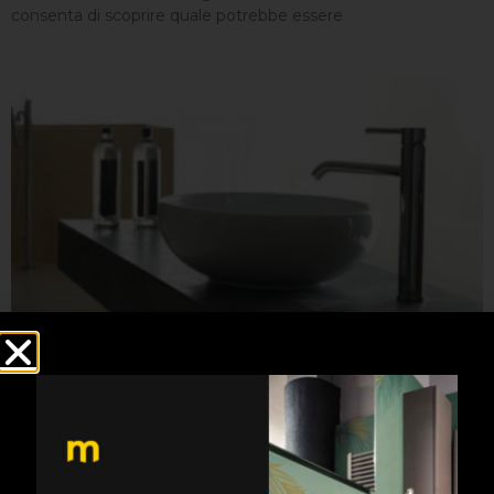
consenta di scoprire quale potrebbe essere
Idee bagno: moderno, piccolo e accogliente!
June 5, 2019
Non importa quanto sia grande il vostro bagno: anche se le
sue dimensioni sono ridotte, potrete comunque creare un
ambiente eccezionale. Ma come potete riuscirci?