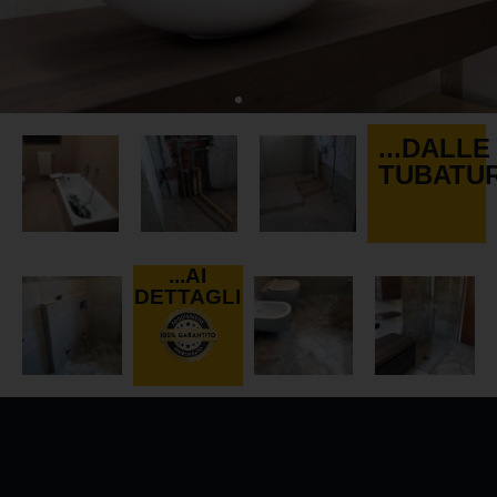
...DALLE
ARREDO BAGNO
TUBATU
Hai uno stile che preferisci? Nel nostro
showroom troverai sicuramente il
mobile fa al caso tuo
...AI
DETTAGLI