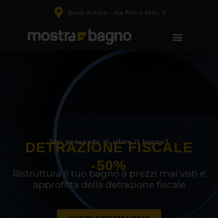
Busto Arsizio - Via Pietro Verri, 2
Stai pensando di rifare il bagno?
DETRAZIONE FISCALE
-50%
Ristruttura il tuo bagno a prezzi mai visti e
approfitta della detrazione fiscale