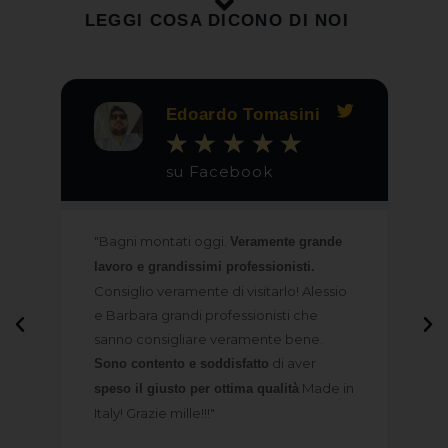
LEGGI COSA DICONO DI NOI
Edoardo Tomasini
★
★
★
★
★
su Facebook
"Bagni montati oggi.
Veramente grande
na
"
lavoro e grandissimi professionisti.
p
Consiglio veramente di visitarlo! Alessio
di
e Barbara grandi professionisti che
Ho
.
sanno consigliare veramente bene.
ri
di aver
e
Sono contento e soddisfatto
Made in
speso il giusto per ottima qualità
Italy! Grazie mille!!!"