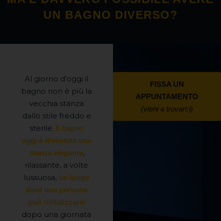
UN BAGNO DIVERSO?
Al giorno d’oggi il
FISSA UN
bagno non è più la
APPUNTAMENTO
vecchia stanza
(vieni a trovarci)
dallo stile freddo e
sterile.
Il bagno
oggi è diventata una
,
stanza elegante
rilassante, a volte
lussuosa,
un luogo
dove una persona
può rivitalizzarsi
dopo una giornata