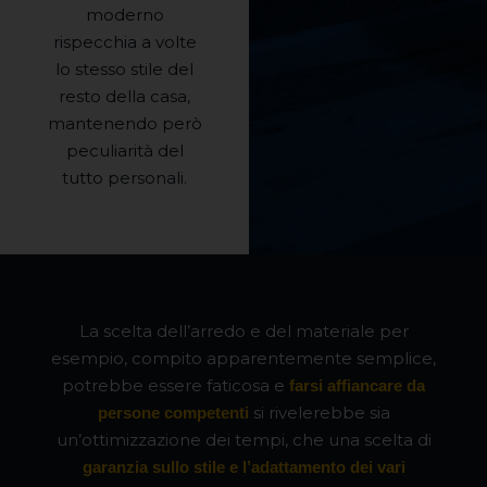
moderno
rispecchia a volte
lo stesso stile del
resto della casa,
mantenendo però
peculiarità del
tutto personali.
La scelta dell’arredo e del materiale per
esempio, compito apparentemente semplice,
potrebbe essere faticosa e
farsi affiancare da
si rivelerebbe sia
persone competenti
un’ottimizzazione dei tempi, che una scelta di
garanzia sullo stile e l’adattamento dei vari