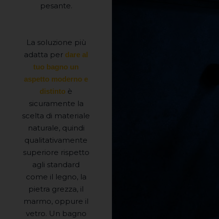
pesante.
La soluzione più
adatta per
dare al
tuo bagno un
aspetto moderno e
è
distinto
sicuramente la
scelta di materiale
naturale, quindi
qualitativamente
superiore rispetto
agli standard
come il legno, la
pietra grezza, il
marmo, oppure il
vetro. Un bagno