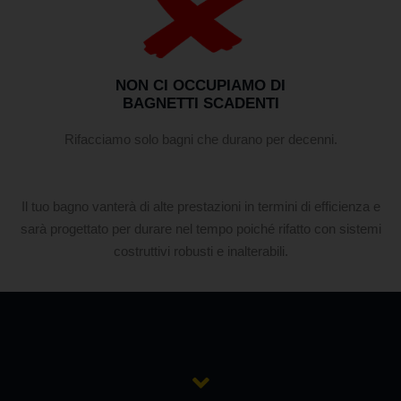
NON CI OCCUPIAMO DI
BAGNETTI SCADENTI
Rifacciamo solo bagni che durano per decenni.
Il tuo bagno vanterà di alte prestazioni in termini di efficienza e
sarà progettato per durare nel tempo poiché rifatto con sistemi
costruttivi robusti e inalterabili.