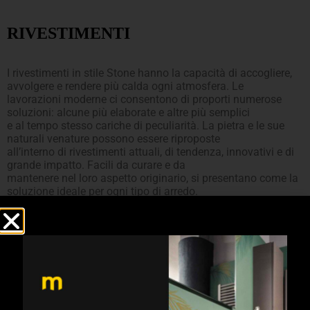
RIVESTIMENTI
I rivestimenti in stile Stone hanno la capacità di accogliere,
avvolgere e rendere più calda ogni atmosfera. Le
lavorazioni moderne ci consentono di proporti numerose
soluzioni: alcune più elaborate e altre più semplici
e al tempo stesso cariche di peculiarità. La pietra e le sue
naturali venature possono essere riproposte
all’interno di rivestimenti attuali, di tendenza, innovativi e di
grande impatto. Facili da curare e da
mantenere nel loro aspetto originario, si presentano come la
soluzione ideale per ogni tipo di arredo.
CHIEDI INFORMAZIONI