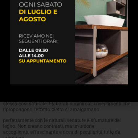
ARREDO BAGNO
Lo stile Stone abbraccia innumerevoli tipologie di arredo
bagno. Le soluzioni ideali sono quelle più semplici
ed essenziali, che permettono di accostare un materiale
come il legno a un rivestimento speciale e al tempo
stesso così naturale. Elaborati o minimal, i rivestimenti che
ripropongono l’effetto pietra si amalgamano
perfettamente con le naturali venature e sfumature del
legno. Non creano contrasti, ma un’unione
accogliente, affascinante e ricca di peculiarità tutte da
ammirare.