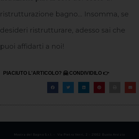
ristrutturazione bagno… Insomma, se
desideri ristrutturare, adesso sai che
puoi affidarti a noi!
PIACIUTO L'ARTICOLO? 🤗 CONDIVIDILO 👉
Mostra del Bagno S.r.l. – Via Pietro Verri, 2 – 21052 Busto Arsizio