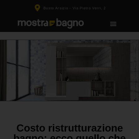
Busto Arsizio - Via Pietro Verri, 2
Costo ristrutturazione
bagno: ecco quello che