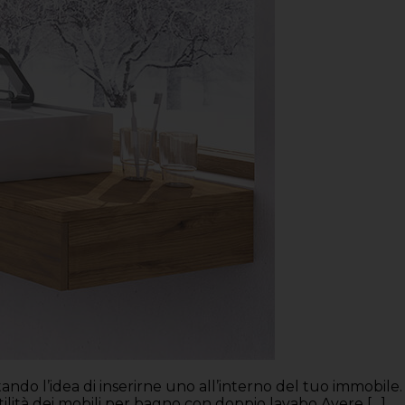
ando l’idea di inserirne uno all’interno del tuo immobile.
tilità dei mobili per bagno con doppio lavabo Avere […]