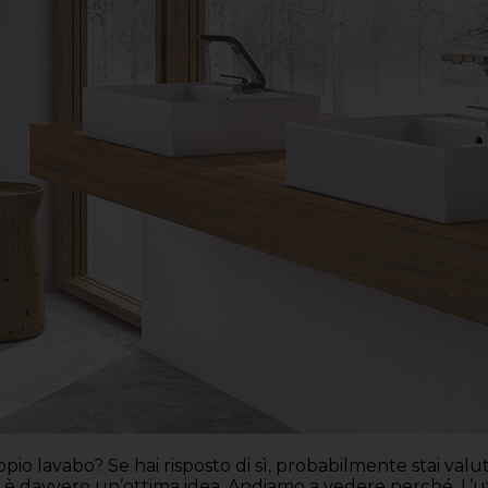
io lavabo? Se hai risposto di sì, probabilmente stai valut
sta è davvero un’ottima idea. Andiamo a vedere perché. L’u