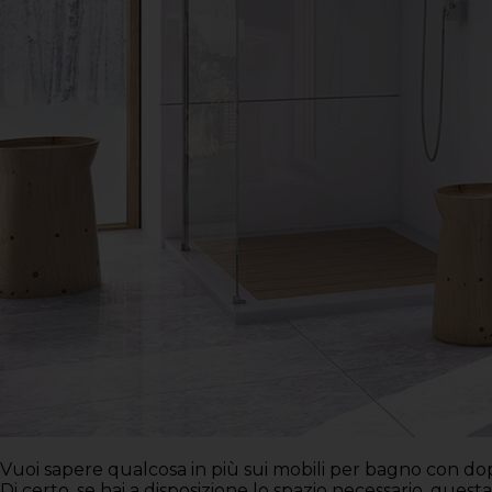
Vuoi sapere qualcosa in più sui mobili per bagno con dopp
Di certo, se hai a disposizione lo spazio necessario, que