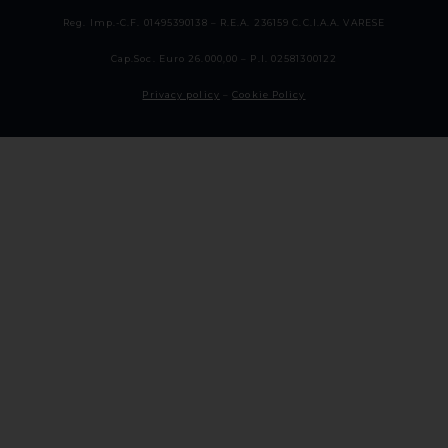
Reg. Imp.-C.F. 01495390138 – R.E.A. 236159 C.C.I.A.A. VARESE
Cap.Soc. Euro 26.000,00 – P.I. 02581300122
Privacy policy
–
Cookie Policy